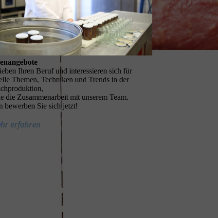
lenangebote
lieben Ihren Beruf und interessieren sich für
elle Themen, Techniken und Trends in der
schproduktion,
e die Zusammenarbeit mit unserem Team.
 bewerben Sie sich jetzt!
e
hr erfahren