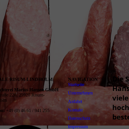
Die 
IALE RISUM-LINDHOLM
NAVIGATION
Startseite
Hans
achterei Marius Hansen GmbH
Unternehmen
traße 226, 25920 Risum-
viele
holm
Anfahrt
hoch
Kontakt
on:
+49 (0) 46 61 / 941 255
best
Daten­schutz
Impressum