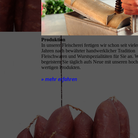
Produktion
In unserer Fleischerei fertigen wir schon seit viel
Jahren nach be­währter handwerklicher Tradition
Fleischwaren und Wurst­spezialitäten für Sie an. W
begeistern Sie täglich aufs Neue mit unseren hoch
wertigen Produkten.
» mehr erfahren