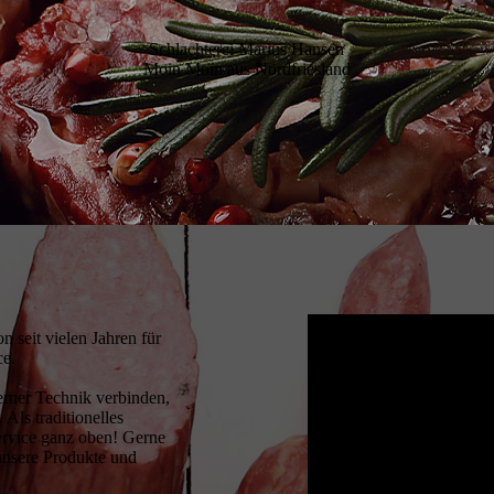
Schlachterei Marius Hansen
Moin Moin aus Nordfriesland
 seit vielen Jahren für
ce.
erner Technik verbinden,
Als traditionelles
Service ganz oben! Gerne
unsere Produkte und