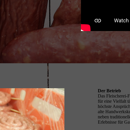
Der Betrieb
Das Fleischerei-Fa
für eine Vielfalt
höchste Ansprüch
alte Handwerksku
neben traditione
Erlebnisse für 