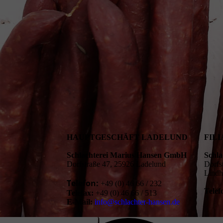
HAUPTGESCHÄFT LADELUND
FIL
Schlachterei Marius Hansen GmbH
Schl
Dorfstraße 47, 25926 Ladelund
Dorfs
Lind
Telefon:
+49 (0) 46 66 / 232
Telef
Telefax:
+49 (0) 46 66 / 513
E-Mail:
info@schlachter-hansen.de