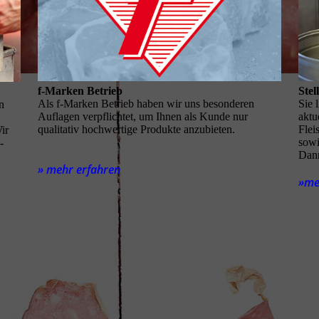
f-Marken Betrieb
Stel
Als f-Marken Betrieb haben wir uns besonderen
Sie 
en
Auflagen verpflichtet, um Ihnen als Kunde nur
aktu
qualitativ hochwertige Produkte anzubieten.
Flei
ir
sowi
­
Dann
» mehr erfahren
»m