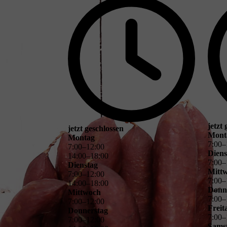
jetzt
jetzt geschlossen
Mont
Montag
7
:
00
–
7
:
00
–
12
:
00
Diens
14
:
00
–
18
:
00
7
:
00
–
Dienstag
Mitt
7
:
00
–
12
:
00
7
:
00
–
14
:
00
–
18
:
00
Donn
Mittwoch
7
:
00
–
7
:
00
–
12
:
00
Freit
Donnerstag
7
:
00
–
7
:
00
–
12
:
00
Sams