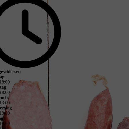
 geschlossen
ag
18
:
00
tag
18
:
00
woch
13
:
00
erstag
18
:
00
ag
18
:
00
tag