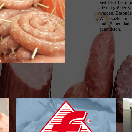
Seit 1961 bekomm
die mit größter S
werden. Besonders
Wir beziehen uns
und können dadur
garantieren.