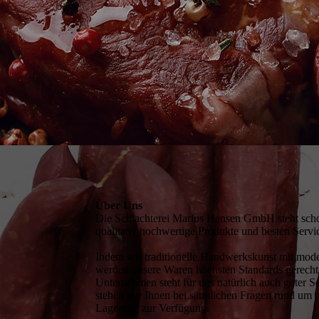
Über Uns
Die Schlachterei Marius Hansen GmbH steht schon
qualitativ hochwertige Produkte und besten Servi
Indem wir traditionelle Handwerkskunst mit mod
werden unsere Waren höchsten Standards gerecht. 
Unternehmen steht für uns natürlich auch guter 
stehen wir Ihnen bei sämtlichen Fragen rund um 
Lagerung zur Verfügung.