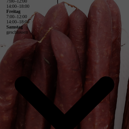
7
:
00
–
12
:
00
14
:
00
–
18
:
00
Freitag
7
:
00
–
12
:
00
14
:
00
–
18
:
00
Samstag
geschlossen