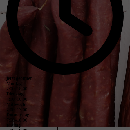
jetzt geöffnet
Montag
7
:
00
–
18
:
00
Dienstag
7
:
00
–
18
:
00
Mittwoch
7
:
00
–
13
:
00
Donnerstag
7
:
00
–
18
:
00
Freitag