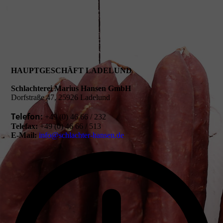
HAUPTGESCHÄFT LADELUND
Schlachterei Marius Hansen GmbH
Dorfstraße 47, 25926 Ladelund
Telefon:
+49 (0) 46 66 / 232
Telefax:
+49 (0) 46 66 / 513
E-Mail:
info@schlachter-hansen.de